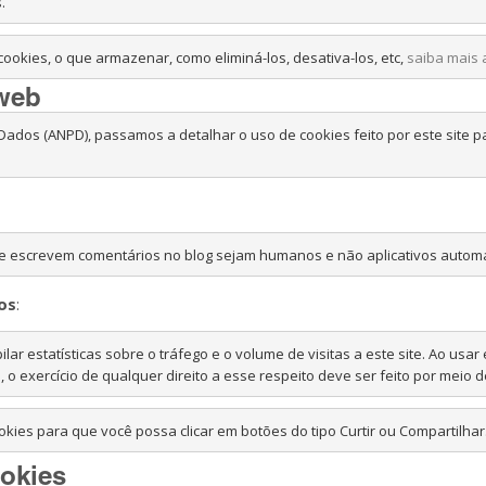
.
okies, o que armazenar, como eliminá-los, desativa-los, etc, 
saiba mais 
 web
Dados (ANPD), passamos a detalhar o uso de cookies feito por este site p
ue escrevem comentários no blog sejam humanos e não aplicativos automa
os
:
ar estatísticas sobre o tráfego e o volume de visitas a este site. Ao usa
okies para que você possa clicar em botões do tipo Curtir ou Compartilhar
ookies