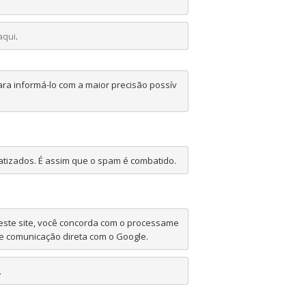
aqui
.
ara informá-lo com a maior precisão possív
tizados. É assim que o spam é combatido.
r este site, você concorda com o processame
.