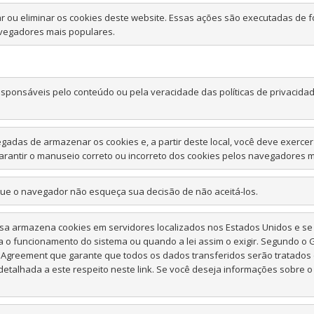
ar ou eliminar os cookies deste website. Essas ações são executadas de
avegadores mais populares.
ponsáveis ​​pelo conteúdo ou pela veracidade das políticas de privacida
s de armazenar os cookies e, a partir deste local, você deve exercer se
arantir o manuseio correto ou incorreto dos cookies pelos navegadores 
que o navegador não esqueça sua decisão de não aceitá-los.
esa armazena cookies em servidores localizados nos Estados Unidos e se
a o funcionamento do sistema ou quando a lei assim o exigir. Segundo o 
Agreement que garante que todos os dados transferidos serão tratados 
etalhada a este respeito neste link. Se você deseja informações sobre 