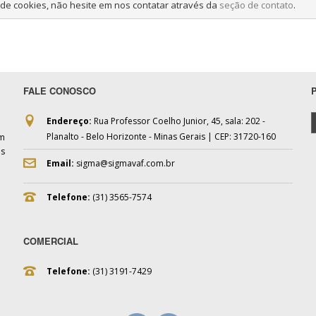
 de cookies, não hesite em nos contatar através da 
seção de contato
.
FALE CONOSCO
Endereço:
Rua Professor Coelho Junior, 45, sala: 202 -
Planalto - Belo Horizonte - Minas Gerais | CEP: 31720-160
om
as
Email:
sigma@sigmavaf.com.br
Telefone:
(31) 3565-7574
COMERCIAL
Telefone:
(31) 3191-7429