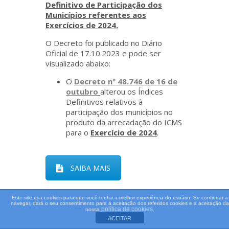
Definitivo de Participação dos
Municípios referentes aos
Exercícios de 2024.
O Decreto foi publicado no Diário
Oficial de 17.10.2023 e pode ser
visualizado abaixo:
O
Decreto nº 48.746 de 16 de
outubro
alterou os Índices
Definitivos relativos à
participação dos municípios no
produto da arrecadação do ICMS
para o
Exercício de 2024
.
SAIBA MAIS
Este site usa cookies para que você tenha a melhor experiência do usuário. Se continuar a
navegar, dará o seu consentimento para a aceitação dos referidos cookies e a aceitação da
política de cookies
nossa
,
ACEITAR