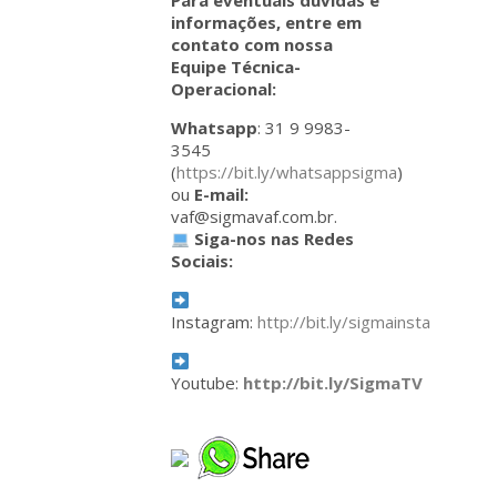
Para eventuais dúvidas e
informações, entre em
contato com nossa
Equipe Técnica-
Operacional:
Whatsapp
: 31 9 9983-
3545
(
https://bit.ly/whatsappsigma
)
ou
E-mail:
vaf@sigmavaf.com.br.
Siga-nos nas Redes
Sociais:
Instagram:
http://bit.ly/sigmainsta
Youtube:
http://bit.ly/SigmaTV