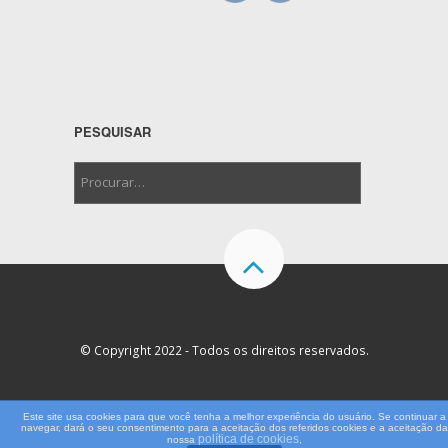
PESQUISAR
© Copyright 2022 - Todos os direitos reservados.
Este site usa cookies para que você tenha a melhor experiência do usuário. Se continuar a
navegar, dará o seu consentimento para a aceitação dos referidos cookies e a aceitação da
política de cookies
nossa
,