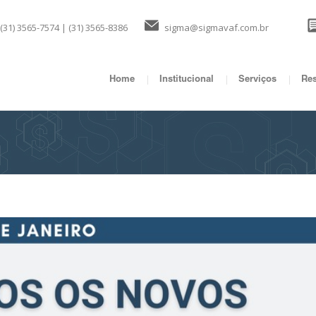
(31) 3565-7574 | (31) 3565-8386
sigma@sigmavaf.com.br
Home
Institucional
Serviços
Res