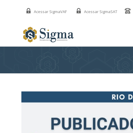
Acessar SigmaVAF
Acessar SigmaSAT