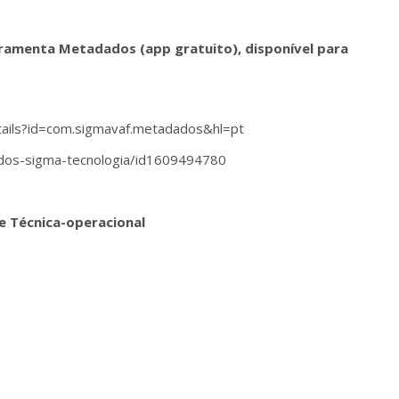
amenta Metadados (app gratuito), disponível para
tails?id=com.sigmavaf.metadados&hl=pt
dos-sigma-tecnologia/id1609494780
e Técnica-operacional