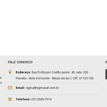
FALE CONOSCO
Endereço:
Rua Professor Coelho Junior, 45, sala: 202 -
om
Planalto - Belo Horizonte - Minas Gerais | CEP: 31720-160
as
Email:
sigma@sigmavaf.com.br
Telefone:
(31) 3565-7574